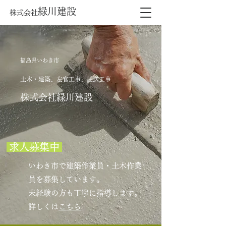
緑川建設
株式会社
福島県いわき市
土木・建築、左官工事、圧送工事
株式会社緑川建設
求人募集中
いわき市で建築作業員・土木作業
員を募集しています。
​未経験の方も丁寧に指導します。
詳しくは
こちら