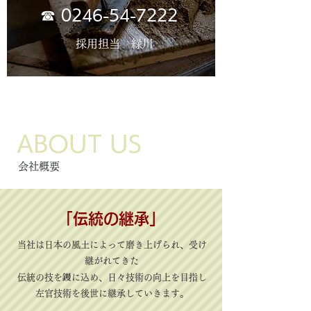
​☎
0246-54-7222
採用担当 緑川
ABOUT US
​会社概要
​「伝統の継承」
当社は日本の風土によって磨き上げられ、受け
継がれてきた
鏝
​伝統の技を
に込め、日々技術の向上を目指し
​左官技術を後世に継承していきます。